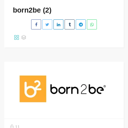
born2be (2)
11